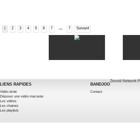
...
1
2
3
4
5
6
7
7
Suivant
Zeovid Network
P
LIENS RAPIDES
BANDJOO
Vidéo drole
Contact
Déposer une vidéo marrante
Les vidéos
Les chaines
Les playlists