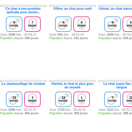
Ce chat a une position
Offrez un chat pour noël
Génial, un chat narco
spéciale pour dormi...
9
7
4
8
9
5
votes
votes
votes
votes
votes
vot
Vues
1098
fois - 00:00:21
Vues
552
fois - 00:01:43
Vues
1056
fois - 00:00
Populaire
depuis
340 jours
Populaire
depuis
341 jours
Populaire
depuis
344 j
Le chatmouflage de combat
Patrick, le chat le plus gros
Le chat super fier
du monde
langue
13
3
12
1
7
1
votes
votes
votes
vote
votes
vot
Vues
2496
fois - 00:01:01
Vues
1703
fois - 00:00:41
Vues
1115
fois - 00:01:
Populaire
depuis
364 jours
Populaire
depuis
368 jours
Populaire
depuis
398 j