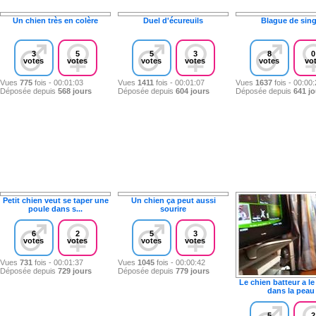
Un chien très en colère
Duel d'écureuils
Blague de sin
3
5
5
3
8
0
votes
votes
votes
votes
votes
vo
Vues
775
fois - 00:01:03
Vues
1411
fois - 00:01:07
Vues
1637
fois - 00:00
Déposée depuis
568 jours
Déposée depuis
604 jours
Déposée depuis
641 jo
Petit chien veut se taper une
Un chien ça peut aussi
poule dans s...
sourire
6
2
5
3
votes
votes
votes
votes
Vues
731
fois - 00:01:37
Vues
1045
fois - 00:00:42
Déposée depuis
729 jours
Déposée depuis
779 jours
Le chien batteur a l
dans la peau
5
2