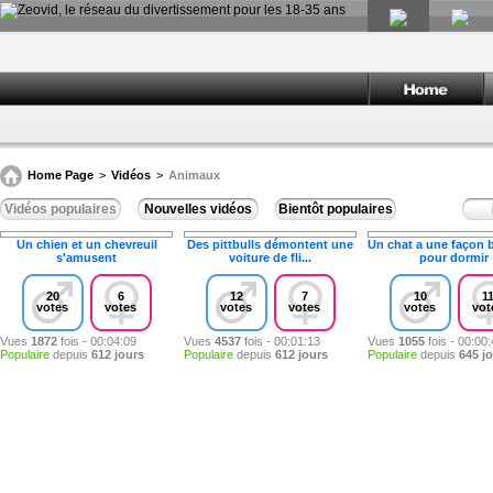
Home Page
>
Vidéos
>
Animaux
Vidéos populaires
Nouvelles vidéos
Bientôt populaires
Un chien et un chevreuil
Des pittbulls démontent une
Un chat a une façon b
s'amusent
voiture de fli...
pour dormir
20
6
12
7
10
1
votes
votes
votes
votes
votes
vot
Vues
1872
fois - 00:04:09
Vues
4537
fois - 00:01:13
Vues
1055
fois - 00:00
Populaire
depuis
612 jours
Populaire
depuis
612 jours
Populaire
depuis
645 j