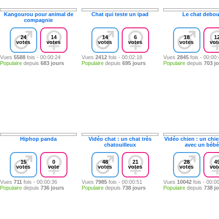
Kangourou pour animal de
Chat qui teste un ipad
Le chat debou
compagnie
24
14
14
6
18
1
votes
votes
votes
votes
votes
vot
Vues
5588
fois - 00:00:24
Vues
2412
fois - 00:02:18
Vues
2845
fois - 00:00
Populaire
depuis
683 jours
Populaire
depuis
695 jours
Populaire
depuis
703 j
Hiphop panda
Vidéo chat : un chat très
Vidéo chien : un chie
chatouilleux
avec un bébé
15
0
48
21
28
4
votes
vote
votes
votes
votes
vot
Vues
711
fois - 00:00:36
Vues
7985
fois - 00:00:51
Vues
10042
fois - 00:0
Populaire
depuis
736 jours
Populaire
depuis
738 jours
Populaire
depuis
738 j